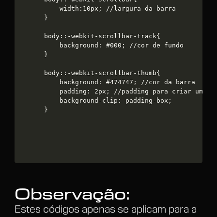
	width:10px; //largura da barra

}

body::-webkit-scrollbar-track{

	background: #000; //cor de fundo

}

body::-webkit-scrollbar-thumb{

	background: #474747; //cor da barra

	padding: 2px; //padding para criar uma "borda"

	background-clip: padding-box;

}
Observação:
Estes códigos apenas se aplicam para a