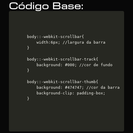
Código Base:
body::-webkit-scrollbar{

	width:6px; //largura da barra

}

body::-webkit-scrollbar-track{

	background: #000; //cor de fundo

}

body::-webkit-scrollbar-thumb{

	background: #474747; //cor da barra

	background-clip: padding-box;

}