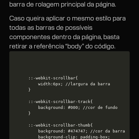
barra de rolagem principal da página.
Caso queira aplicar o mesmo estilo para
todas as barras de possíveis
componentes dentro da página, basta
retirar a referência “body” do código.
::-webkit-scrollbar{

	width:6px; //largura da barra

}

::-webkit-scrollbar-track{

	background: #000; //cor de fundo

}

::-webkit-scrollbar-thumb{

	background: #474747; //cor da barra

	background-clip: padding-box;
